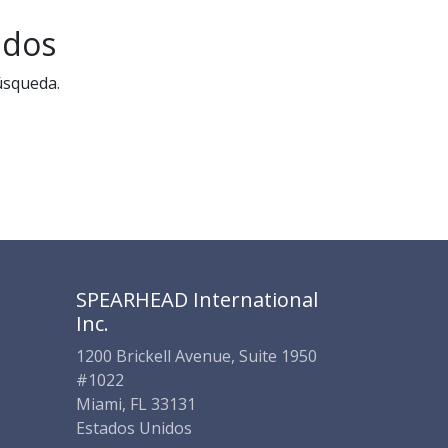
SPEARHEAD INTERNATIONAL INC.
Soporte Virtual de IA
ados
Sigue por WhatsApp
úsqueda.
SPEARHEAD International
Inc.
1200 Brickell Avenue, Suite 1950
#1022
Miami, FL 33131
Estados Unidos