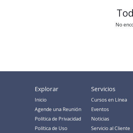
Tod
No enco
Explorar
Servicios
Inicio
​​​​​​​​​C​​ur​sos en​ ​L​í​ne​a​
​​​​​​​​​​​​​​​​​​​​​​​​​​​​A​gend​e ​u​na​ Reunión​
​​E​​​​​v​ent​os​​​
​​​​​​P​o​l​ítica de Privacidad
​​​​​​N​o​t​ic​ia​s​
​​​​​​​​​​​P​o​l​í​t​ic​a​ d​e ​U​so​
​​​​​​​​​​​​​​​​S​e​r​v​i​ci​o​ a​l ​Cl​ien​t​e​