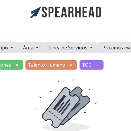
a
Casos de Estudio
Eventos
Recursos
Trabaje con Nosot
Tipo
Área
Línea de Servicios
Próximos ev
iones
×
Talento Humano
×
TOC
×