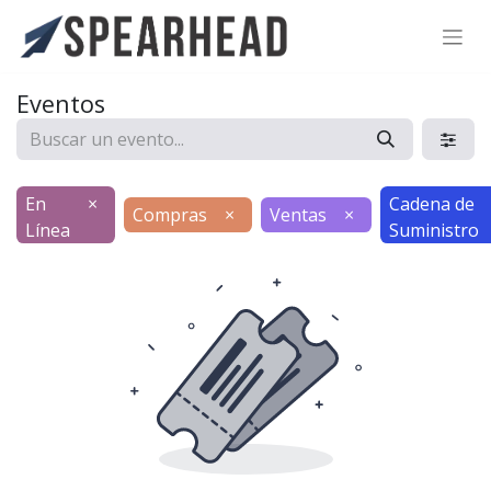
SPEARHEAD INTERNATIONAL INC.
Soporte Virtual de IA
Eventos
Sigue por WhatsApp
En
×
Cadena de
Compras
×
Ventas
×
Línea
Suministro