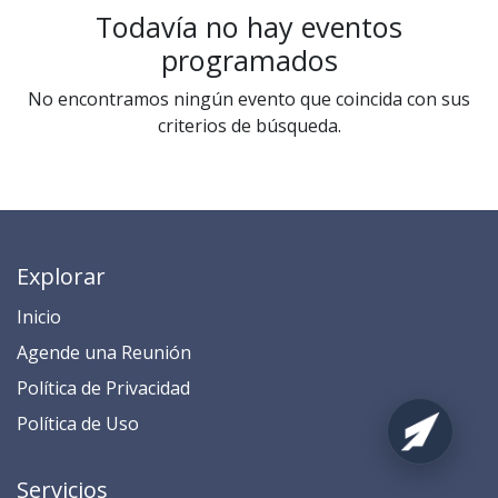
Todavía no hay eventos
programados
No encontramos ningún evento que coincida con sus
criterios de búsqueda.
Explorar
Inicio
​​​​​​​​​​​​​​​​​​​​​​​​​​​​A​gend​e ​u​na​ Reunión​
​​​​​​P​o​l​ítica de Privacidad
​​​​​​​​​​​P​o​l​í​t​ic​a​ d​e ​U​so​
Servicios