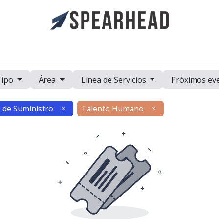
a
Casos de Estudio
Eventos
Recursos
Trabaje con Nosot
Tipo
Área
Línea de Servicios
Próximos ev
 de Suministro
×
Talento Humano
×