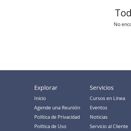
Tod
No enco
Explorar
Servicios
Inicio
​​​​​​​​​C​​ur​sos en​ ​L​í​ne​a​
​​​​​​​​​​​​​​​​​​​​​​​​​​​​A​gend​e ​u​na​ Reunión​
​​E​​​​​v​ent​os​​​
​​​​​​P​o​l​ítica de Privacidad
​​​​​​N​o​t​ic​ia​s​
​​​​​​​​​​​P​o​l​í​t​ic​a​ d​e ​U​so​
​​​​​​​​​​​​​​​​S​e​r​v​i​ci​o​ a​l ​Cl​ien​t​e​