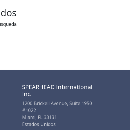
SPEARHEAD INTERNATIONAL INC.
Soporte Virtual de IA
ados
Sigue por WhatsApp
úsqueda.
SPEARHEAD International
Inc.
1200 Brickell Avenue, Suite 1950
#1022
Miami, FL 33131
Estados Unidos