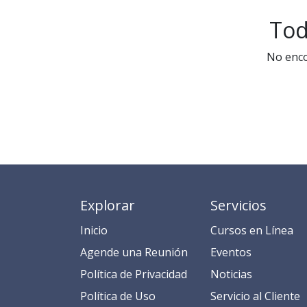
Tod
No enco
Explorar
Servicios
Inicio
​​​​​​​​​C​​ur​sos en​ ​L​í​ne​a​
​​​​​​​​​​​​​​​​​​​​​​​​​​​​A​gend​e ​u​na​ Reunión​
​​E​​​​​v​ent​os​​​
​​​​​​P​o​l​ítica de Privacidad
​​​​​​N​o​t​ic​ia​s​
​​​​​​​​​​​P​o​l​í​t​ic​a​ d​e ​U​so​
​​​​​​​​​​​​​​​​S​e​r​v​i​ci​o​ a​l ​Cl​ien​t​e​