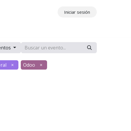
Iniciar sesión
ros
Contáctenos
entos
ral
×
Odoo
×