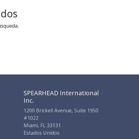
SPEARHEAD INTERNATIONAL INC.
Soporte Virtual de IA
ados
Sigue por WhatsApp
úsqueda.
SPEARHEAD International
Inc.
1200 Brickell Avenue, Suite 1950
#1022
Miami, FL 33131
Estados Unidos