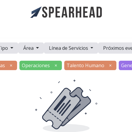
a
Casos de Estudio
Eventos
Recursos
Trabaje con Nosot
Tipo
Área
Línea de Servicios
Próximos ev
as
×
Operaciones
×
Talento Humano
×
Gene