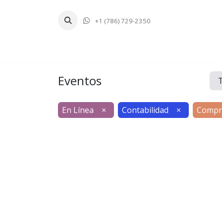
+1 (786) 729-2350
Inicio
Tecnologí
Eventos
En Línea
×
Contabilidad
×
Compr