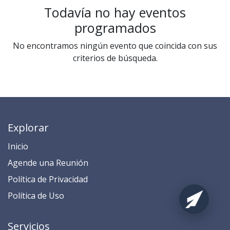
Todavía no hay eventos
programados
No encontramos ningún evento que coincida con sus
criterios de búsqueda.
Explorar
Inicio
​​​​​​​​​​​​​​​​​​​​​​​​​​​​A​gend​e ​u​na​ Reunión​
​​​​​​P​o​l​ítica de Privacidad
​​​​​​​​​​​P​o​l​í​t​ic​a​ d​e ​U​so​
Servicios