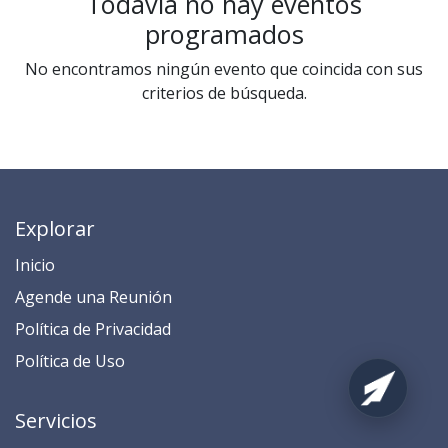
Todavía no hay eventos
programados
No encontramos ningún evento que coincida con sus
criterios de búsqueda.
Explorar
Inicio
​​​​​​​​​​​​​​​​​​​​​​​​​​​​A​gend​e ​u​na​ Reunión​
​​​​​​P​o​l​ítica de Privacidad
​​​​​​​​​​​P​o​l​í​t​ic​a​ d​e ​U​so​
Servicios