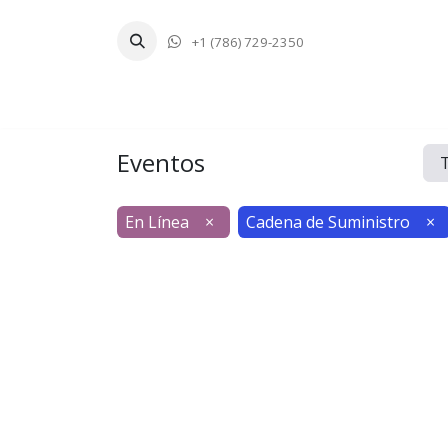
+1 (786) 729-2350
Inicio
Tecnologí
Eventos
En Línea
×
Cadena de Suministro
×