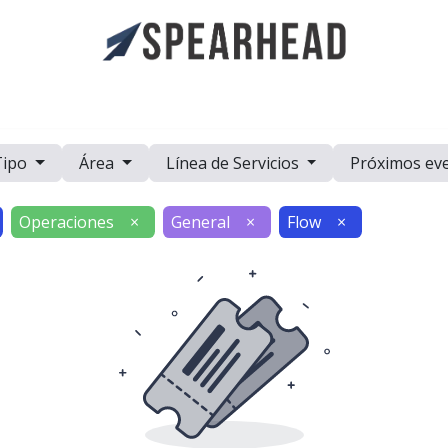
a
Casos de Estudio
Eventos
Recursos
Trabaje con Nosot
Tipo
Área
Línea de Servicios
Próximos ev
Operaciones
×
General
×
Flow
×