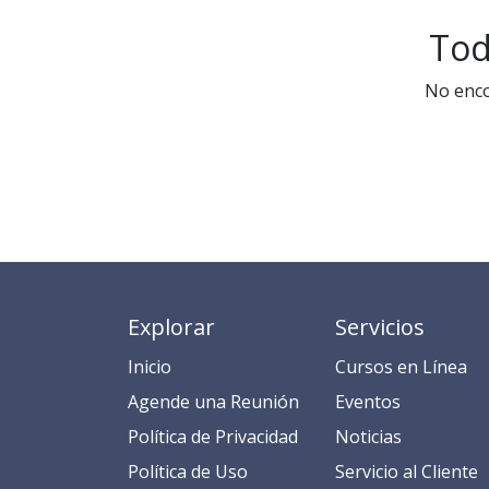
Tod
No enco
Explorar
Servicios
Inicio
​​​​​​​​​C​​ur​sos en​ ​L​í​ne​a​
​​​​​​​​​​​​​​​​​​​​​​​​​​​​A​gend​e ​u​na​ Reunión​
​​E​​​​​v​ent​os​​​
​​​​​​P​o​l​ítica de Privacidad
​​​​​​N​o​t​ic​ia​s​
​​​​​​​​​​​P​o​l​í​t​ic​a​ d​e ​U​so​
​​​​​​​​​​​​​​​​S​e​r​v​i​ci​o​ a​l ​Cl​ien​t​e​