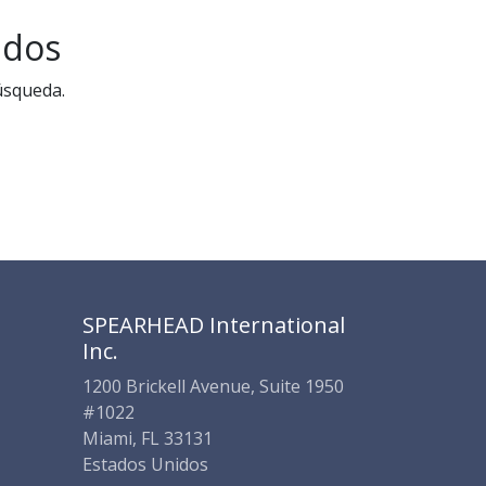
SPEARHEAD INTERNATIONAL INC.
Soporte Virtual de IA
ados
Sigue por WhatsApp
úsqueda.
SPEARHEAD International
Inc.
1200 Brickell Avenue, Suite 1950
#1022
Miami, FL 33131
Estados Unidos