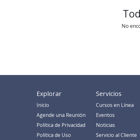
Tod
No enco
Explorar
Servicios
Inicio
​​​​​​​​​C​​ur​sos en​ ​L​í​ne​a​
​​​​​​​​​​​​​​​​​​​​​​​​​​​​A​gend​e ​u​na​ Reunión​
​​E​​​​​v​ent​os​​​
​​​​​​P​o​l​ítica de Privacidad
​​​​​​N​o​t​ic​ia​s​
​​​​​​​​​​​P​o​l​í​t​ic​a​ d​e ​U​so​
​​​​​​​​​​​​​​​​S​e​r​v​i​ci​o​ a​l ​Cl​ien​t​e​