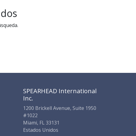
SPEARHEAD INTERNATIONAL INC.
Soporte Virtual de IA
ados
Sigue por WhatsApp
úsqueda.
SPEARHEAD International
Inc.
1200 Brickell Avenue, Suite 1950
#1022
Miami, FL 33131
Estados Unidos