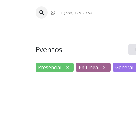
+1 (786) 729-2350
Inicio
Tecnologí
Eventos
Presencial
×
En Línea
×
General