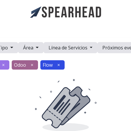
a
Casos de Estudio
Eventos
Recursos
Trabaje con Nosot
Tipo
Área
Línea de Servicios
Próximos ev
×
Odoo
×
Flow
×