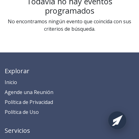
Todavía no hay eventos
programados
No encontramos ningún evento que coincida con sus
criterios de búsqueda.
Explorar
Inicio
​​​​​​​​​​​​​​​​​​​​​​​​​​​​A​gend​e ​u​na​ Reunión​
​​​​​​P​o​l​ítica de Privacidad
​​​​​​​​​​​P​o​l​í​t​ic​a​ d​e ​U​so​
Servicios