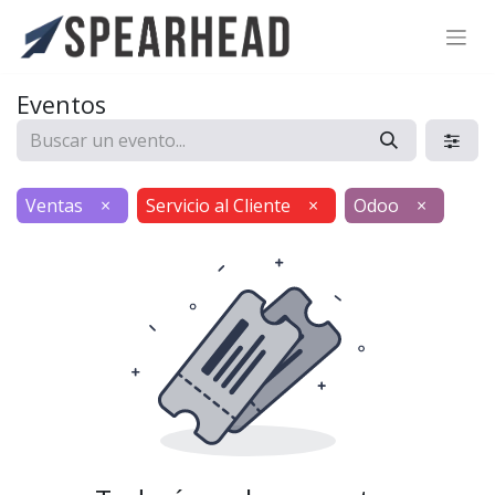
SPEARHEAD INTERNATIONAL INC.
Soporte Virtual de IA
Eventos
Sigue por WhatsApp
Ventas
×
Servicio al Cliente
×
Odoo
×