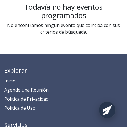
Todavía no hay eventos
programados
No encontramos ningún evento que coincida con sus
criterios de búsqueda.
Explorar
Inicio
​​​​​​​​​​​​​​​​​​​​​​​​​​​​A​gend​e ​u​na​ Reunión​
​​​​​​P​o​l​ítica de Privacidad
​​​​​​​​​​​P​o​l​í​t​ic​a​ d​e ​U​so​
Servicios