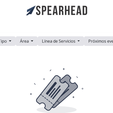
a
Casos de Estudio
Eventos
Recursos
Trabaje con Nosot
Tipo
Área
Línea de Servicios
Próximos ev