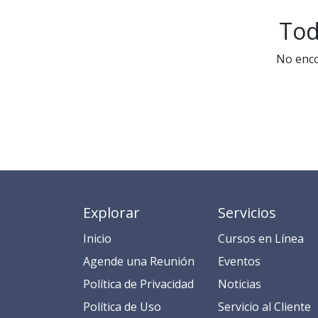
Tod
No enco
Explorar
Servicios
Inicio
​​​​​​​​​C​​ur​sos en​ ​L​í​ne​a​
​​​​​​​​​​​​​​​​​​​​​​​​​​​​A​gend​e ​u​na​ Reunión​
​​E​​​​​v​ent​os​​​
​​​​​​P​o​l​ítica de Privacidad
​​​​​​N​o​t​ic​ia​s​
​​​​​​​​​​​P​o​l​í​t​ic​a​ d​e ​U​so​
​​​​​​​​​​​​​​​​S​e​r​v​i​ci​o​ a​l ​Cl​ien​t​e​