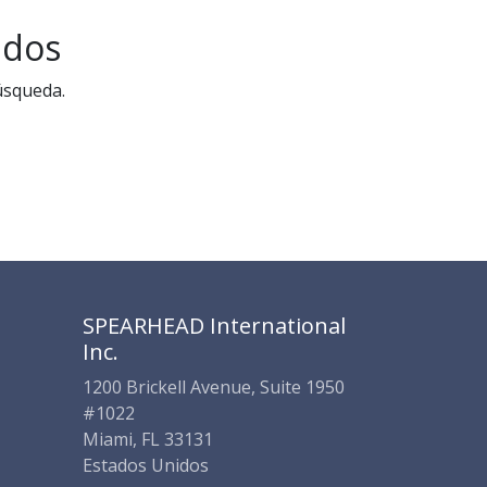
SPEARHEAD INTERNATIONAL INC.
Soporte Virtual de IA
ados
Sigue por WhatsApp
úsqueda.
SPEARHEAD International
Inc.
1200 Brickell Avenue, Suite 1950
#1022
Miami, FL 33131
Estados Unidos