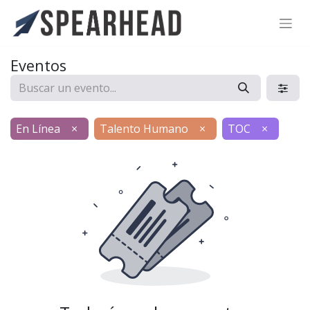
SPEARHEAD INTERNATIONAL INC.
Soporte Virtual de IA
Eventos
Sigue por WhatsApp
En Línea
×
Talento Humano
×
TOC
×