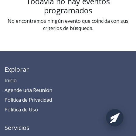
Todavía no hay eventos
programados
No encontramos ningún evento que coincida con sus
criterios de búsqueda.
Explorar
Inicio
​​​​​​​​​​​​​​​​​​​​​​​​​​​​A​gend​e ​u​na​ Reunión​
​​​​​​P​o​l​ítica de Privacidad
​​​​​​​​​​​P​o​l​í​t​ic​a​ d​e ​U​so​
Servicios