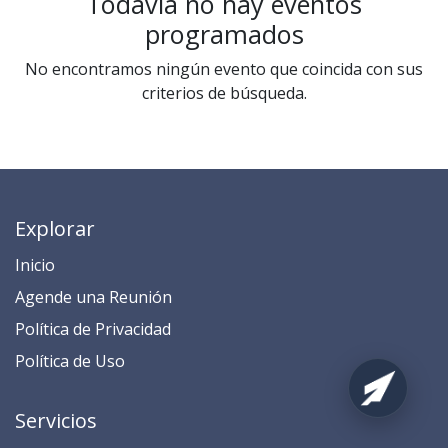
Todavía no hay eventos
programados
No encontramos ningún evento que coincida con sus
criterios de búsqueda.
Explorar
Inicio
​​​​​​​​​​​​​​​​​​​​​​​​​​​​A​gend​e ​u​na​ Reunión​
​​​​​​P​o​l​ítica de Privacidad
​​​​​​​​​​​P​o​l​í​t​ic​a​ d​e ​U​so​
Servicios