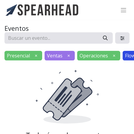
SPEARHEAD INTERNATIONAL INC.
Soporte Virtual de IA
Eventos
Sigue por WhatsApp
Presencial
×
Ventas
×
Operaciones
×
Flo