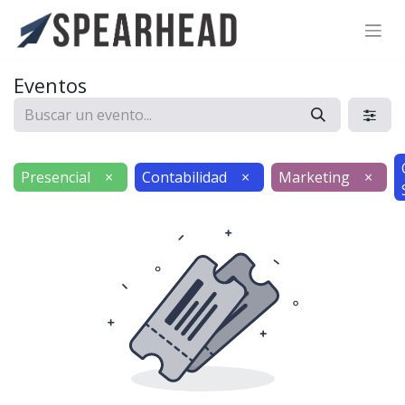
SPEARHEAD INTERNATIONAL INC.
Soporte Virtual de IA
Eventos
Sigue por WhatsApp
Presencial
×
Contabilidad
×
Marketing
×