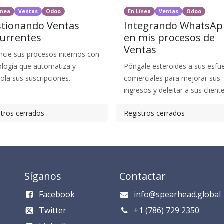
ínea
Ventas
Odoo
En Línea
Ventas
Odoo
tionando Ventas
Integrando WhatsAp
urrentes
en mis procesos de
Ventas
ncie sus procesos internos con
ología que automatiza y
Póngale esteroides a sus esfu
ola sus suscripciones.
comerciales para mejorar sus
ingresos y deleitar a sus cliente
stros cerrados
Registros cerrados
Síganos
Contactar
Facebook
info@spearhead.global
Twitter
​​​​​​​​​​​+1 (786) 729 235​0​