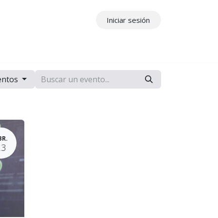
Iniciar sesión
ros
Contáctenos
entos
BR.
23