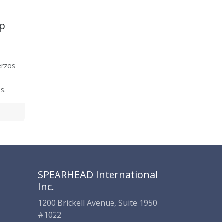
SPEARHEAD INTERNATIONAL INC.
Soporte Virtual de IA
p
Sigue por WhatsApp
erzos
s.
SPEARHEAD International
Inc.
1200 Brickell Avenue, Suite 1950
#1022