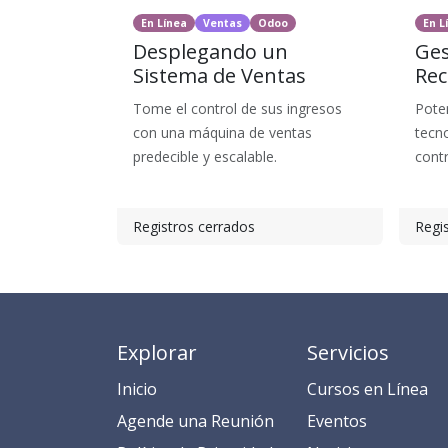
En Línea
Ventas
Odoo
En L
Desplegando un
Ges
Sistema de Ventas
Rec
Tome el control de sus ingresos
Pote
con una máquina de ventas
tecn
predecible y escalable.
contr
Registros cerrados
Regi
Explorar
Servicios
Inicio
​​​​​​​​​C​​ur​sos en​ ​L​í​ne​a​
​​​​​​​​​​​​​​​​​​​​​​​​​​​​A​gend​e ​u​na​ Reunión​
​​E​​​​​v​ent​os​​​