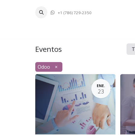
+1 (786) 729-2350
Inicio
Tecnologí
Eventos
T
Odoo
×
ENE.
23