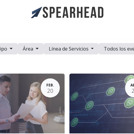
a
Casos de Estudio
Eventos
Recursos
Trabaje con Nosot
ipo
Área
Línea de Servicios
Todos los ev
FEB.
A
20