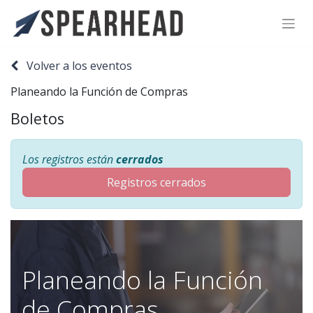
SPEARHEAD INTERNATIONAL INC.
Soporte Virtual de IA
Volver a los eventos
Sigue por WhatsApp
Planeando la Función de Compras
Boletos
Los registros están
cerrados
Registros cerrados
Planeando la Función
de Compras