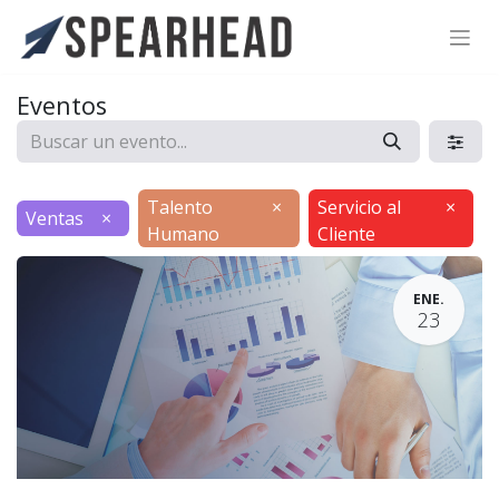
SPEARHEAD INTERNATIONAL INC.
Soporte Virtual de IA
Eventos
Sigue por WhatsApp
Talento
×
Servicio al
×
Ventas
×
Humano
Cliente
ENE.
23