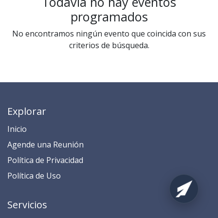
Todavía no hay eventos
programados
No encontramos ningún evento que coincida con sus
criterios de búsqueda.
Explorar
Inicio
​​​​​​​​​​​​​​​​​​​​​​​​​​​​A​gend​e ​u​na​ Reunión​
​​​​​​P​o​l​ítica de Privacidad
​​​​​​​​​​​P​o​l​í​t​ic​a​ d​e ​U​so​
Servicios