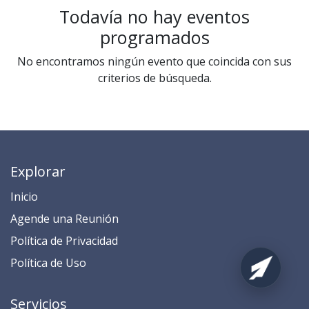
Todavía no hay eventos
programados
No encontramos ningún evento que coincida con sus
criterios de búsqueda.
Explorar
Inicio
​​​​​​​​​​​​​​​​​​​​​​​​​​​​A​gend​e ​u​na​ Reunión​
​​​​​​P​o​l​ítica de Privacidad
​​​​​​​​​​​P​o​l​í​t​ic​a​ d​e ​U​so​
Servicios