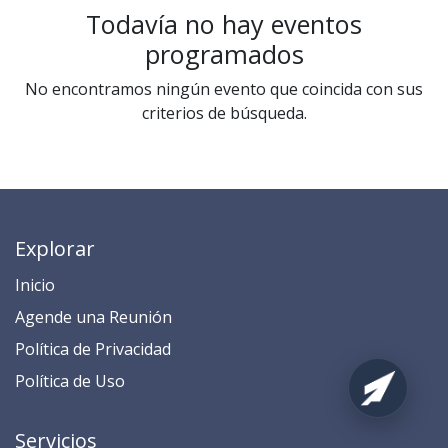
Todavía no hay eventos
programados
No encontramos ningún evento que coincida con sus
criterios de búsqueda.
Explorar
Inicio
​​​​​​​​​​​​​​​​​​​​​​​​​​​​A​gend​e ​u​na​ Reunión​
​​​​​​P​o​l​ítica de Privacidad
​​​​​​​​​​​P​o​l​í​t​ic​a​ d​e ​U​so​
Servicios