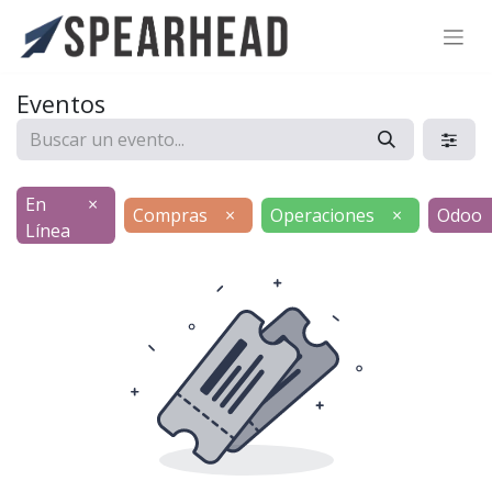
SPEARHEAD INTERNATIONAL INC.
Soporte Virtual de IA
Eventos
Sigue por WhatsApp
En
×
Compras
×
Operaciones
×
Odoo
Línea