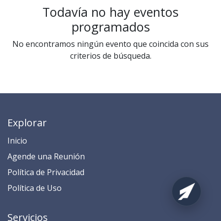
Todavía no hay eventos
programados
No encontramos ningún evento que coincida con sus
criterios de búsqueda.
Explorar
Inicio
​​​​​​​​​​​​​​​​​​​​​​​​​​​​A​gend​e ​u​na​ Reunión​
​​​​​​P​o​l​ítica de Privacidad
​​​​​​​​​​​P​o​l​í​t​ic​a​ d​e ​U​so​
Servicios