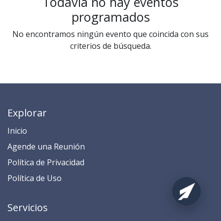
Todavía no hay eventos
programados
No encontramos ningún evento que coincida con sus
criterios de búsqueda.
Explorar
Inicio
​​​​​​​​​​​​​​​​​​​​​​​​​​​​A​gend​e ​u​na​ Reunión​
​​​​​​P​o​l​ítica de Privacidad
​​​​​​​​​​​P​o​l​í​t​ic​a​ d​e ​U​so​
Servicios