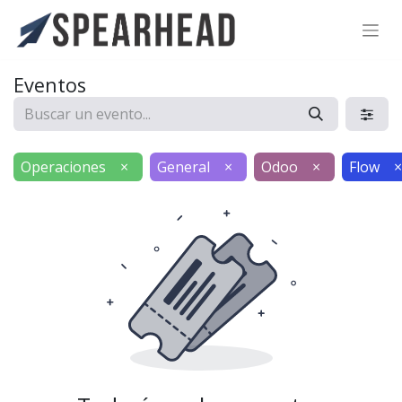
SPEARHEAD INTERNATIONAL INC.
Soporte Virtual de IA
Eventos
Sigue por WhatsApp
Operaciones
×
General
×
Odoo
×
Flow
×