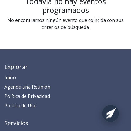
Todavía no hay eventos
programados
No encontramos ningún evento que coincida con sus
criterios de búsqueda.
Explorar
Inicio
​​​​​​​​​​​​​​​​​​​​​​​​​​​​A​gend​e ​u​na​ Reunión​
​​​​​​P​o​l​ítica de Privacidad
​​​​​​​​​​​P​o​l​í​t​ic​a​ d​e ​U​so​
Servicios