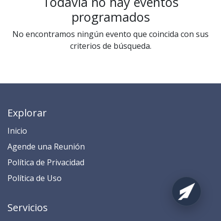
Todavía no hay eventos
programados
No encontramos ningún evento que coincida con sus
criterios de búsqueda.
Explorar
Inicio
​​​​​​​​​​​​​​​​​​​​​​​​​​​​A​gend​e ​u​na​ Reunión​
​​​​​​P​o​l​ítica de Privacidad
​​​​​​​​​​​P​o​l​í​t​ic​a​ d​e ​U​so​
Servicios