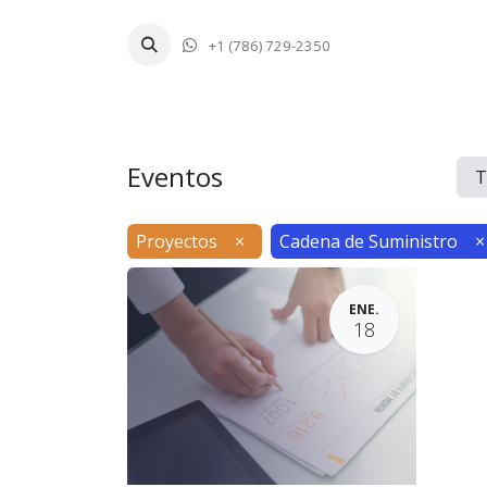
+1 (786) 729-2350
Inicio
Tecnologí
Eventos
T
Proyectos
×
Cadena de Suministro
×
ENE.
18