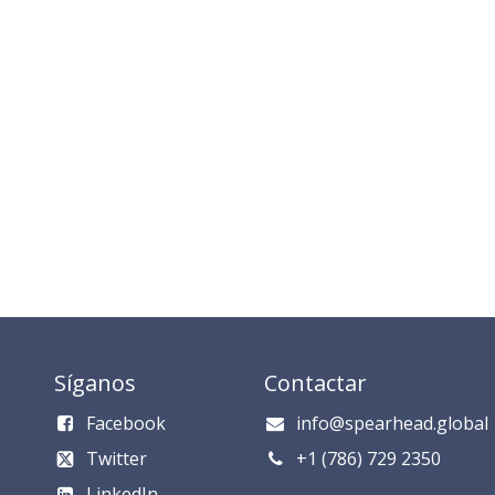
Síganos
Contactar
Facebook
info@spearhead.global
Twitter
​​​​​​​​​​​+1 (786) 729 235​0​
LinkedIn