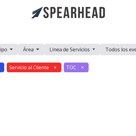
a
Casos de Estudio
Eventos
Recursos
Trabaje con Nosot
ipo
Área
Línea de Servicios
Todos los ev
Servicio al Cliente
×
TOC
×