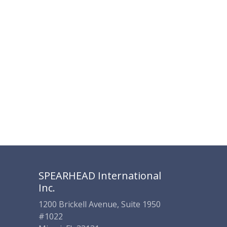
SPEARHEAD INTERNATIONAL INC.
Soporte Virtual de IA
Sigue por WhatsApp
SPEARHEAD International
Inc.
1200 Brickell Avenue, Suite 1950
#1022