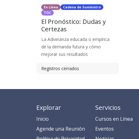
En Línea
Cadena de Suministro
TOC
El Pronóstico: Dudas y
Certezas
La Adivinanza educada o empírica
de la demanda futura y cómo
mejorar sus resultados
Registros cerrados
Explorar
Servicios
Inicio
​​​​​​​​​C​​ur​sos en​ ​L​í​ne​a​
​​​​​​​​​​​​​​​​​​​​​​​​​​​​A​gend​e ​u​na​ Reunión​
​​E​​​​​v​ent​os​​​
​​​​​​P​o​l​ítica de Privacidad
​​​​​​N​o​t​ic​ia​s​