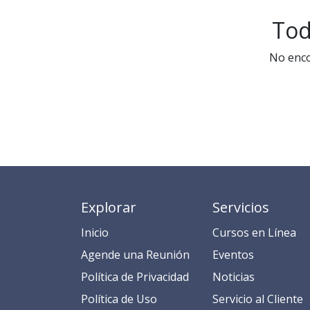
Tod
No enco
Explorar
Servicios
Inicio
​​​​​​​​​C​​ur​sos en​ ​L​í​ne​a​
​​​​​​​​​​​​​​​​​​​​​​​​​​​​A​gend​e ​u​na​ Reunión​
​​E​​​​​v​ent​os​​​
​​​​​​P​o​l​ítica de Privacidad
​​​​​​N​o​t​ic​ia​s​
​​​​​​​​​​​P​o​l​í​t​ic​a​ d​e ​U​so​
​​​​​​​​​​​​​​​​S​e​r​v​i​ci​o​ a​l ​Cl​ien​t​e​