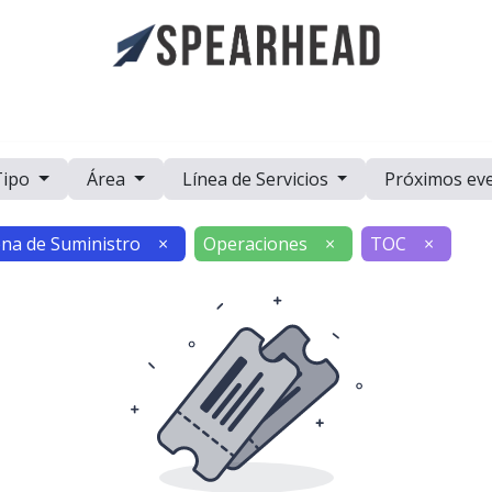
a
Casos de Estudio
Eventos
Recursos
Trabaje con Nosot
Tipo
Área
Línea de Servicios
Próximos ev
na de Suministro
×
Operaciones
×
TOC
×