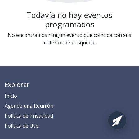
Todavía no hay eventos
programados
No encontramos ningún evento que coincida con sus
criterios de búsqueda.
Explorar
Inicio
​​​​​​​​​​​​​​​​​​​​​​​​​​​​A​gend​e ​u​na​ Reunión​
​​​​​​P​o​l​ítica de Privacidad
​​​​​​​​​​​P​o​l​í​t​ic​a​ d​e ​U​so​