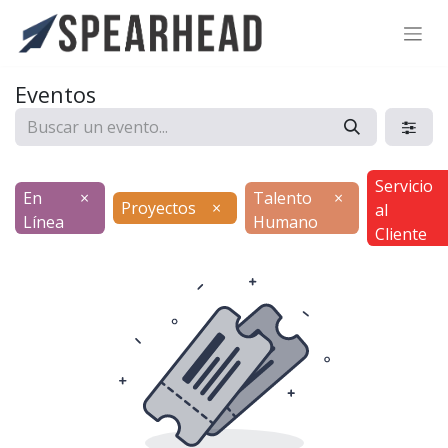
SPEARHEAD INTERNATIONAL INC.
Soporte Virtual de IA
Eventos
Sigue por WhatsApp
Servicio
En
×
Talento
×
Proyectos
×
al
Línea
Humano
Cliente