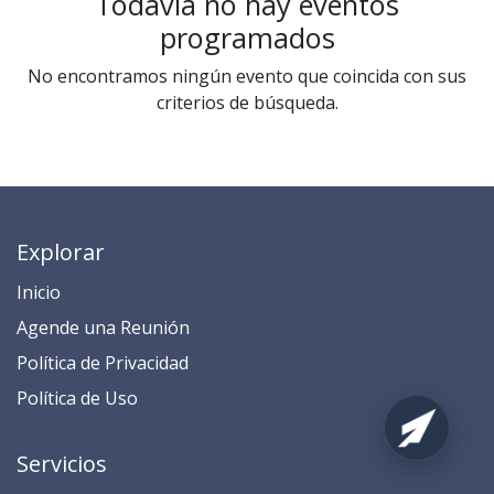
Todavía no hay eventos
programados
No encontramos ningún evento que coincida con sus
criterios de búsqueda.
Explorar
Inicio
​​​​​​​​​​​​​​​​​​​​​​​​​​​​A​gend​e ​u​na​ Reunión​
​​​​​​P​o​l​ítica de Privacidad
​​​​​​​​​​​P​o​l​í​t​ic​a​ d​e ​U​so​
Servicios