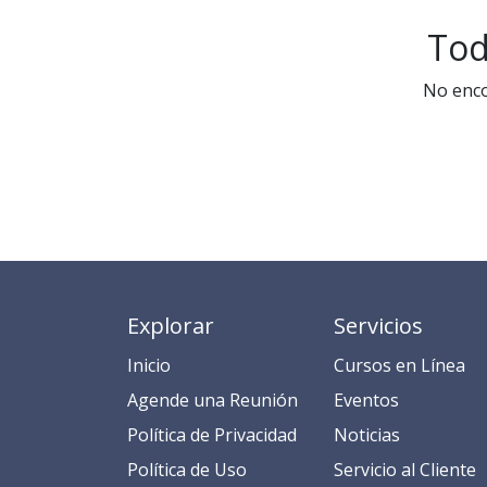
Tod
No enco
Explorar
Servicios
Inicio
​​​​​​​​​C​​ur​sos en​ ​L​í​ne​a​
​​​​​​​​​​​​​​​​​​​​​​​​​​​​A​gend​e ​u​na​ Reunión​
​​E​​​​​v​ent​os​​​
​​​​​​P​o​l​ítica de Privacidad
​​​​​​N​o​t​ic​ia​s​
​​​​​​​​​​​P​o​l​í​t​ic​a​ d​e ​U​so​
​​​​​​​​​​​​​​​​S​e​r​v​i​ci​o​ a​l ​Cl​ien​t​e​