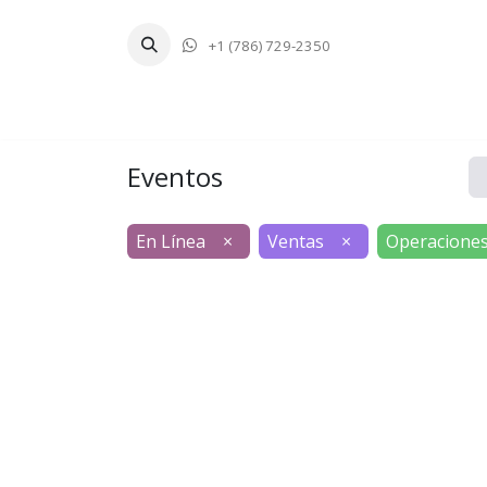
+1 (786) 729-2350
Inicio
Tecnologí
Eventos
En Línea
×
Ventas
×
Operacione