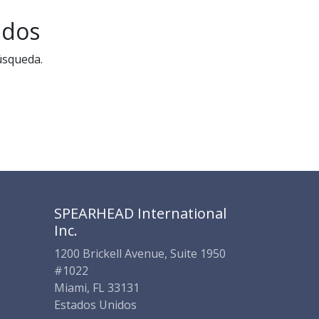
SPEARHEAD INTERNATIONAL INC.
Soporte Virtual de IA
ados
Sigue por WhatsApp
úsqueda.
SPEARHEAD International
Inc.
1200 Brickell Avenue, Suite 1950
#1022
Miami, FL 33131
Estados Unidos