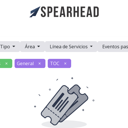
a
Casos de Estudio
Eventos
Recursos
Trabaje con Nosot
Tipo
Área
Línea de Servicios
Eventos pa
s
×
General
×
TOC
×