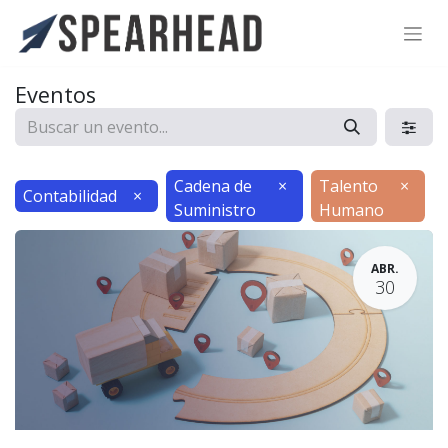
SPEARHEAD INTERNATIONAL INC.
Soporte Virtual de IA
Eventos
Sigue por WhatsApp
Cadena de
×
Talento
×
Contabilidad
×
Suministro
Humano
ABR.
30