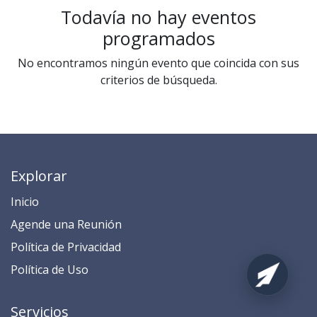
Todavía no hay eventos
programados
No encontramos ningún evento que coincida con sus
criterios de búsqueda.
Explorar
Inicio
​​​​​​​​​​​​​​​​​​​​​​​​​​​​A​gend​e ​u​na​ Reunión​
​​​​​​P​o​l​ítica de Privacidad
​​​​​​​​​​​P​o​l​í​t​ic​a​ d​e ​U​so​
Servicios