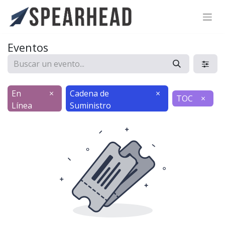
SPEARHEAD INTERNATIONAL INC.
Soporte Virtual de IA
Eventos
Sigue por WhatsApp
En
×
Cadena de
×
TOC
×
Línea
Suministro