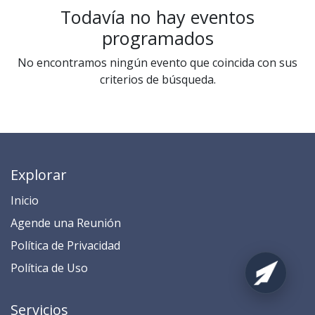
Todavía no hay eventos
programados
No encontramos ningún evento que coincida con sus
criterios de búsqueda.
Explorar
Inicio
​​​​​​​​​​​​​​​​​​​​​​​​​​​​A​gend​e ​u​na​ Reunión​
​​​​​​P​o​l​ítica de Privacidad
​​​​​​​​​​​P​o​l​í​t​ic​a​ d​e ​U​so​
Servicios