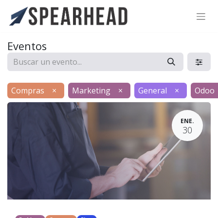
SPEARHEAD INTERNATIONAL INC.
Soporte Virtual de IA
Eventos
Sigue por WhatsApp
Compras
×
Marketing
×
General
×
Odoo
ENE.
30