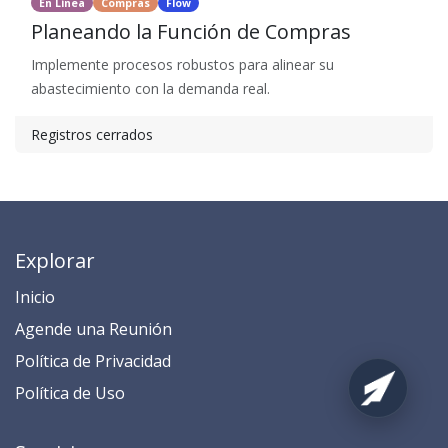
En Línea
Compras
Flow
Planeando la Función de Compras
Implemente procesos robustos para alinear su
abastecimiento con la demanda real.
Registros cerrados
Explorar
Inicio
​​​​​​​​​​​​​​​​​​​​​​​​​​​​A​gend​e ​u​na​ Reunión​
​​​​​​P​o​l​ítica de Privacidad
​​​​​​​​​​​P​o​l​í​t​ic​a​ d​e ​U​so​