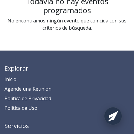
Todavía no hay eventos
programados
No encontramos ningún evento que coincida con sus
criterios de búsqueda.
Explorar
Inicio
​​​​​​​​​​​​​​​​​​​​​​​​​​​​A​gend​e ​u​na​ Reunión​
​​​​​​P​o​l​ítica de Privacidad
​​​​​​​​​​​P​o​l​í​t​ic​a​ d​e ​U​so​
Servicios