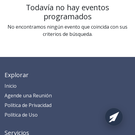
Todavía no hay eventos
programados
No encontramos ningún evento que coincida con sus
criterios de búsqueda.
Explorar
Inicio
​​​​​​​​​​​​​​​​​​​​​​​​​​​​A​gend​e ​u​na​ Reunión​
​​​​​​P​o​l​ítica de Privacidad
​​​​​​​​​​​P​o​l​í​t​ic​a​ d​e ​U​so​
Servicios