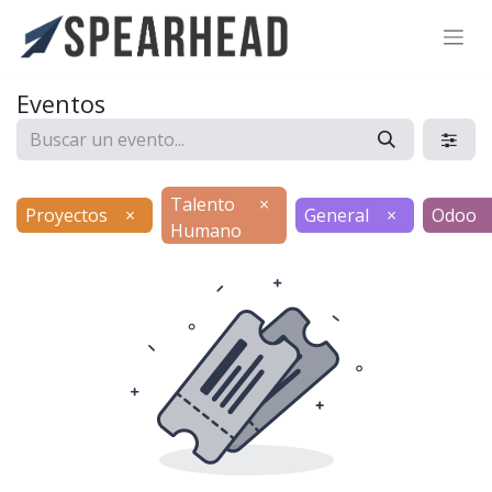
SPEARHEAD INTERNATIONAL INC.
Soporte Virtual de IA
Eventos
Sigue por WhatsApp
Talento
×
Proyectos
×
General
×
Odoo
Humano