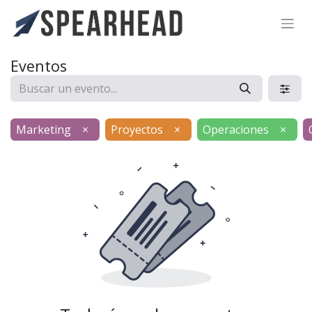
SPEARHEAD INTERNATIONAL INC.
Soporte Virtual de IA
Eventos
Sigue por WhatsApp
Marketing
×
Proyectos
×
Operaciones
×