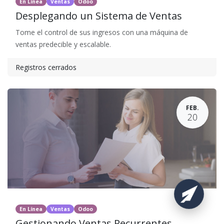
En Línea
Ventas
Odoo
Desplegando un Sistema de Ventas
Tome el control de sus ingresos con una máquina de
ventas predecible y escalable.
Registros cerrados
FEB.
20
En Línea
Ventas
Odoo
Gestionando Ventas Recurrentes