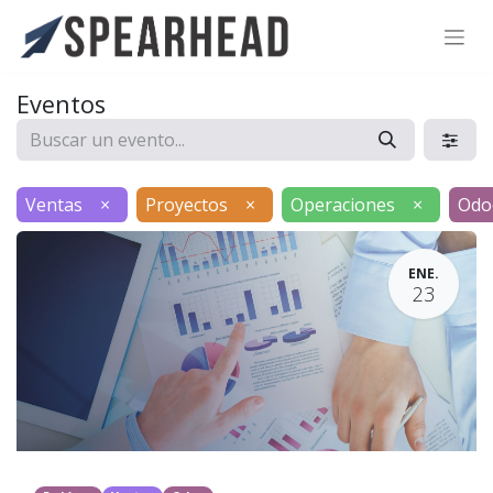
SPEARHEAD INTERNATIONAL INC.
Soporte Virtual de IA
Eventos
Sigue por WhatsApp
Ventas
×
Proyectos
×
Operaciones
×
Odo
ENE.
23