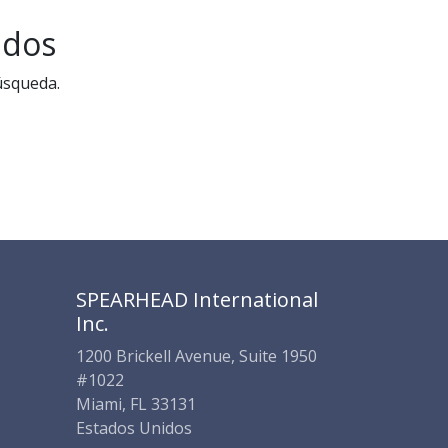
SPEARHEAD INTERNATIONAL INC.
Soporte Virtual de IA
ados
Sigue por WhatsApp
úsqueda.
SPEARHEAD International
Inc.
1200 Brickell Avenue, Suite 1950
#1022
Miami, FL 33131
Estados Unidos