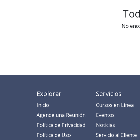
Tod
No enco
Explorar
Servicios
Inicio
​​​​​​​​​C​​ur​sos en​ ​L​í​ne​a​
​​​​​​​​​​​​​​​​​​​​​​​​​​​​A​gend​e ​u​na​ Reunión​
​​E​​​​​v​ent​os​​​
​​​​​​P​o​l​ítica de Privacidad
​​​​​​N​o​t​ic​ia​s​
​​​​​​​​​​​P​o​l​í​t​ic​a​ d​e ​U​so​
​​​​​​​​​​​​​​​​S​e​r​v​i​ci​o​ a​l ​Cl​ien​t​e​