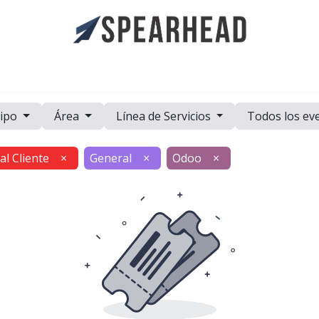
a
Casos de Estudio
Eventos
Recursos
Trabaje con Nosot
ipo
Área
Línea de Servicios
Todos los ev
 al Cliente
×
General
×
Odoo
×