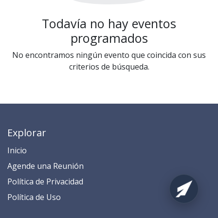
Todavía no hay eventos
programados
No encontramos ningún evento que coincida con sus
criterios de búsqueda.
Explorar
Inicio
​​​​​​​​​​​​​​​​​​​​​​​​​​​​A​gend​e ​u​na​ Reunión​
​​​​​​P​o​l​ítica de Privacidad
​​​​​​​​​​​P​o​l​í​t​ic​a​ d​e ​U​so​