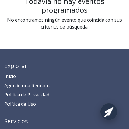
Todavía no hay eventos
programados
No encontramos ningún evento que coincida con sus
criterios de búsqueda.
Explorar
Inicio
​​​​​​​​​​​​​​​​​​​​​​​​​​​​A​gend​e ​u​na​ Reunión​
​​​​​​P​o​l​ítica de Privacidad
​​​​​​​​​​​P​o​l​í​t​ic​a​ d​e ​U​so​
Servicios