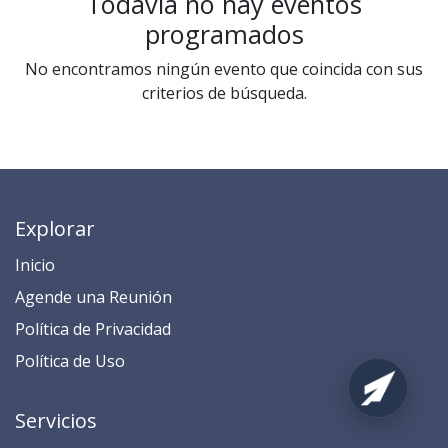
Todavía no hay eventos
programados
No encontramos ningún evento que coincida con sus
criterios de búsqueda.
Explorar
Inicio
​​​​​​​​​​​​​​​​​​​​​​​​​​​​A​gend​e ​u​na​ Reunión​
​​​​​​P​o​l​ítica de Privacidad
​​​​​​​​​​​P​o​l​í​t​ic​a​ d​e ​U​so​
Servicios