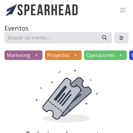
SPEARHEAD INTERNATIONAL INC.
Soporte Virtual de IA
Eventos
Sigue por WhatsApp
Marketing
×
Proyectos
×
Operaciones
×