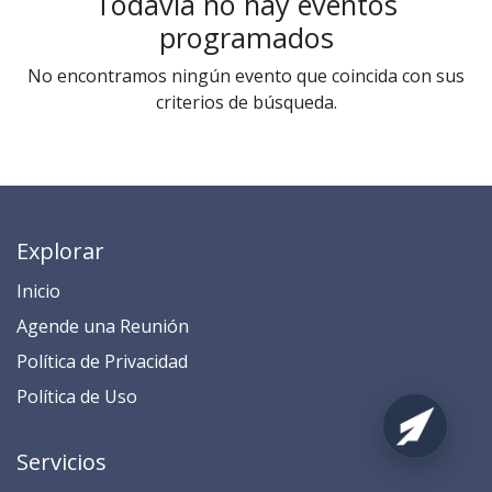
Todavía no hay eventos
programados
No encontramos ningún evento que coincida con sus
criterios de búsqueda.
Explorar
Inicio
​​​​​​​​​​​​​​​​​​​​​​​​​​​​A​gend​e ​u​na​ Reunión​
​​​​​​P​o​l​ítica de Privacidad
​​​​​​​​​​​P​o​l​í​t​ic​a​ d​e ​U​so​
Servicios