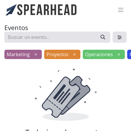
SPEARHEAD INTERNATIONAL INC.
Soporte Virtual de IA
Eventos
Sigue por WhatsApp
Marketing
×
Proyectos
×
Operaciones
×