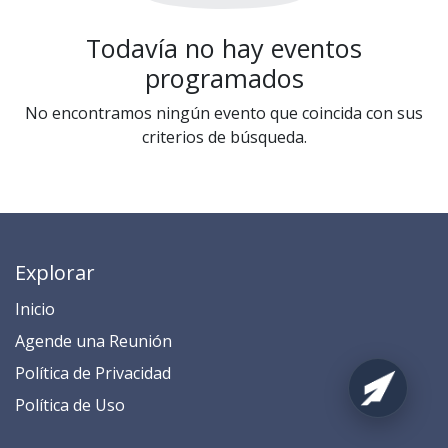
Todavía no hay eventos
programados
No encontramos ningún evento que coincida con sus
criterios de búsqueda.
Explorar
Inicio
​​​​​​​​​​​​​​​​​​​​​​​​​​​​A​gend​e ​u​na​ Reunión​
​​​​​​P​o​l​ítica de Privacidad
​​​​​​​​​​​P​o​l​í​t​ic​a​ d​e ​U​so​