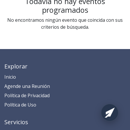
Todavía no hay eventos
programados
No encontramos ningún evento que coincida con sus
criterios de búsqueda.
Explorar
Inicio
​​​​​​​​​​​​​​​​​​​​​​​​​​​​A​gend​e ​u​na​ Reunión​
​​​​​​P​o​l​ítica de Privacidad
​​​​​​​​​​​P​o​l​í​t​ic​a​ d​e ​U​so​
Servicios