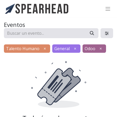
SPEARHEAD INTERNATIONAL INC.
Soporte Virtual de IA
Eventos
Sigue por WhatsApp
Talento Humano
×
General
×
Odoo
×